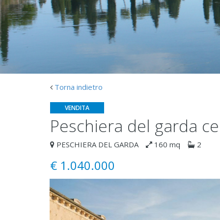
Torna indietro
VENDITA
peschiera del garda ce
PESCHIERA DEL GARDA
160 mq
2
€
1.040.000