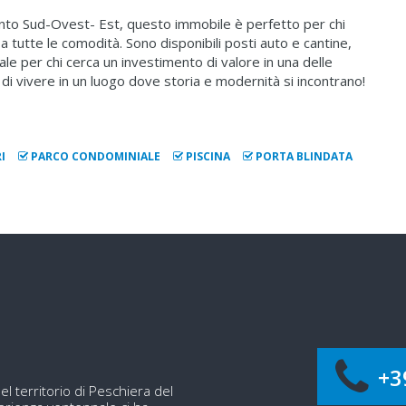
nto Sud-Ovest- Est, questo immobile è perfetto per chi
a tutte le comodità. Sono disponibili posti auto e cantine,
 per chi cerca un investimento di valore in una delle
à di vivere in un luogo dove storia e modernità si incontrano!
I
PARCO CONDOMINIALE
PISCINA
PORTA BLINDATA
+3
el territorio di Peschiera del