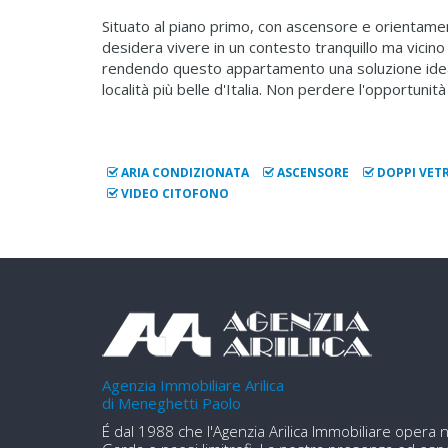
Situato al piano primo, con ascensore e orientame
desidera vivere in un contesto tranquillo ma vicino 
rendendo questo appartamento una soluzione ideale
località più belle d'Italia. Non perdere l'opportunit
ARIA CONDIZIONATA
ASCENSORE
DOPPI VETR
VIDEO CITOFONO
Agenzia Immobiliare Arilica
di Meneghetti Paolo
É dal 1988 che l'Agenzia Arilica Immobiliare opera n