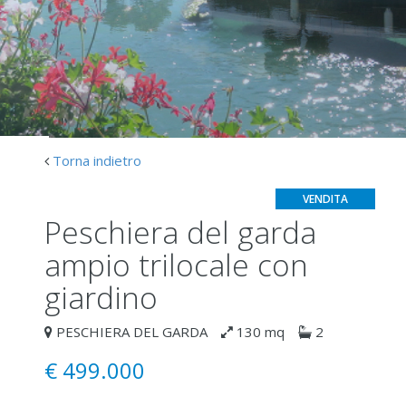
Torna indietro
VENDITA
peschiera del garda
ampio trilocale con
giardino
PESCHIERA DEL GARDA
130 mq
2
€
499.000