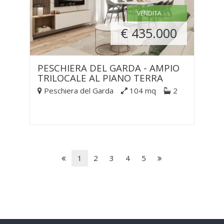
VENDITA
€ 435.000
PESCHIERA DEL GARDA - AMPIO
TRILOCALE AL PIANO TERRA
Peschiera del Garda
104 mq
2
1
2
3
4
5